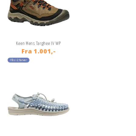
Keen Mens Targhee IV WP
Fra
1.001,-
Fås i 2 farver