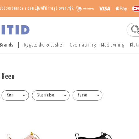
utdoorbrands siden 1979
Fri fragt over 799,-
Brands
Rygsække & tasker
Overnatning
Madlavning
Klat
Keen
Køn
Størrelse
Farve