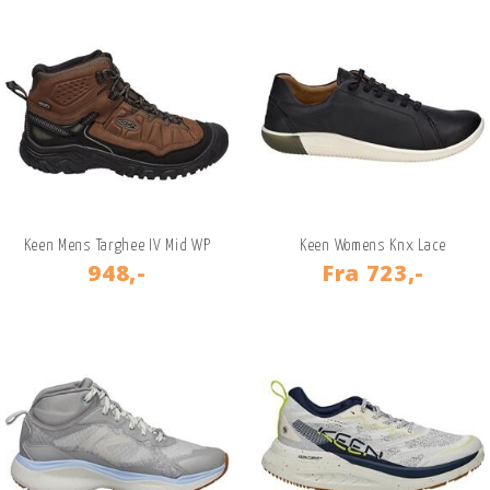
Keen Mens Targhee IV Mid WP
Keen Womens Knx Lace
948,-
Fra
723,-