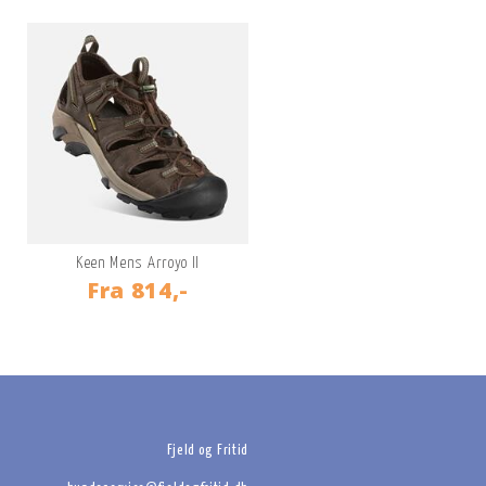
Keen Mens Arroyo II
Fra
814,-
Fjeld og Fritid