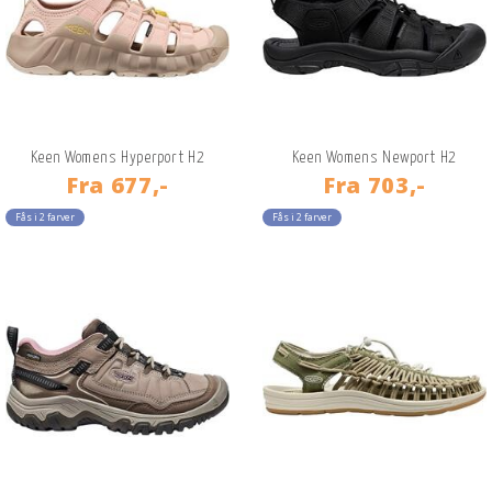
Keen Womens Hyperport H2
Keen Womens Newport H2
Fra
677,-
Fra
703,-
Fås i 2 farver
Fås i 2 farver