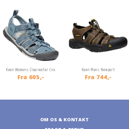
Keen Womens Clearwater Cnx
Keen Mens Newport
Fra
605,-
Fra
744,-
OM OS & KONTAKT