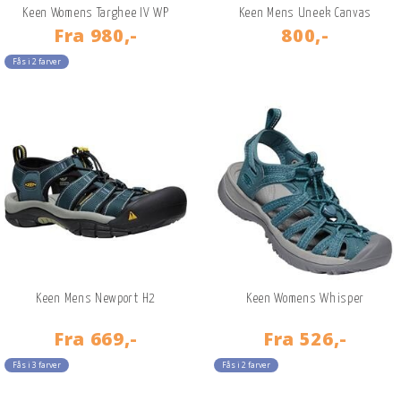
Keen Womens Targhee IV WP
Keen Mens Uneek Canvas
Fra
980,-
800,-
Fås i 2 farver
Keen Mens Newport H2
Keen Womens Whisper
Fra
669,-
Fra
526,-
Fås i 3 farver
Fås i 2 farver