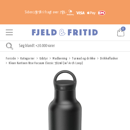
Siden 1979
Fri fragt over 799,-
0
Forside
Kategorier
Udstyr
Madlavning
Turmad og drikke
Drikkeflasker
Klean Kanteen Rise Vacuum Classic 592ml (w/ Arch Loop)