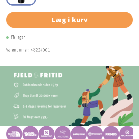
Læg i kurv
På lager
Varenummer:
48224001