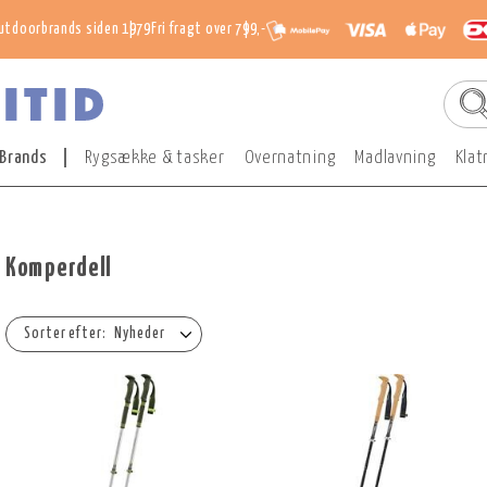
utdoorbrands siden 1979
Fri fragt over 799,-
Brands
Rygsække & tasker
Overnatning
Madlavning
Klat
Komperdell
Nyheder