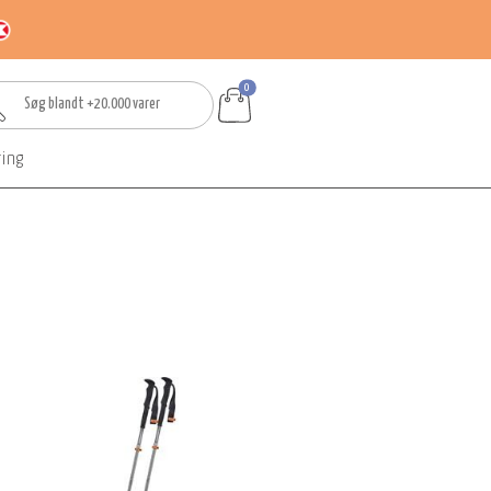
0
ring