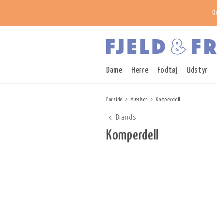
O
Dame
Herre
Fodtøj
Udstyr
Forside
Mærker
Komperdell
Brands
Komperdell