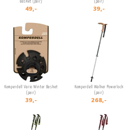
Basket (pair)
(pair)
49,-
39,-
Komperdell Vario Winter Basket
Komperdell Walker Powerlock
(pair)
(pair)
39,-
268,-