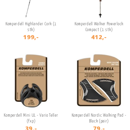
Komperdell Highlander Cork (1
Komperdell Walker Powerlock
stk)
Compact (1 stk)
199,-
412,-
Komperdell Mini UL - Vario Teller
Komperdell Nordic Walking Pad -
(fxp)
Black (pair)
39,-
79,-