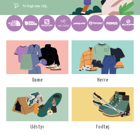
Dame
Herre
Udstyr
Fodtøj