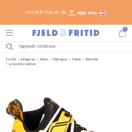
Siden 1979
Fri fragt over 799,-
0
Forside
Kategorier
Udstyr
Klatregrej
Fodtøj
Klatresko
La Sportiva Solution