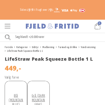
Siden 1979
Fri fragt over 799,-
0
Forside
Kategorier
Udstyr
Madlavning
Turmad og drikke
Vandrensning
LifeStraw Peak Squeeze Bottle 1 L
LifeStraw Peak Squeeze Bottle 1 L
449,-
Vælg Farve
Blå
Grå (DARK
(MOUNTAIN
MOUNTAIN
BLUE)
GRAY)