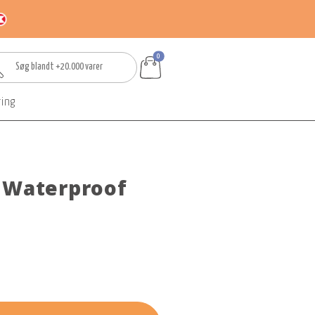
0
ring
 Waterproof