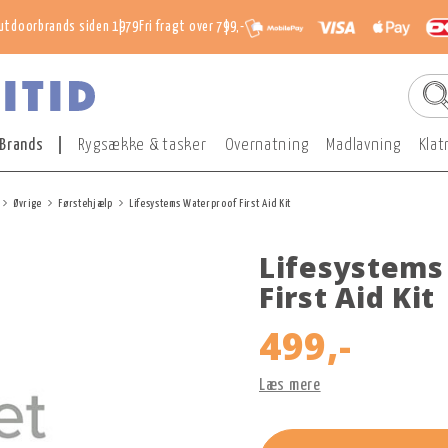
utdoorbrands siden 1979
Fri fragt over 799,-
Brands
Rygsække & tasker
Overnatning
Madlavning
Klat
Øvrige
Førstehjælp
Lifesystems Waterproof First Aid Kit
Lifesystems
First Aid Kit
499,-
Læs mere