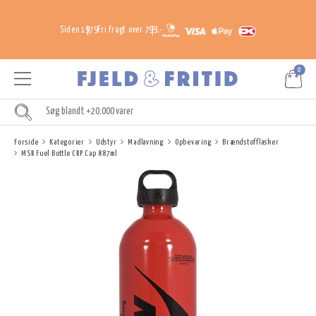
Siden 1979
Fri fragt over 799,-
0
Forside
Kategorier
Udstyr
Madlavning
Opbevaring
Brændstofflasker
MSR Fuel Bottle CRP Cap 887ml