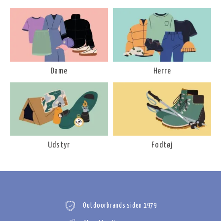
Dame
Herre
Udstyr
Fodtøj
Outdoorbrands siden 1979