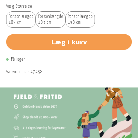
Vælg Størrelse
Personlængde
Personlængde
Personlængde
183 cm
183 cm
198 cm
Læg i kurv
På lager
Varenummer:
47458