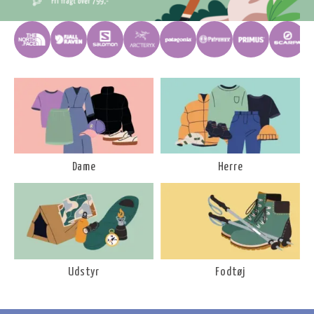
Dame
Herre
Udstyr
Fodtøj