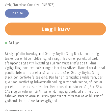
Vælg Størrelse: One size (ONE SIZE)
One size
Læg i kurv
På lager
Få styr på din hverdag med Osprey Daylite Sling Black - en alsidig
taske, der er både holdbar og let i vægt. Tasken er perfekt til både
afslappende og aktiv livsstil og rummer masser af plads til dine
vigtige ting, som den holder organiseret og sikker. Uanset om du skal
pendle, løbe ærinder eller på vandretur, så er Osprey Daylite Sling
Black den perfekte følgesvend. Den har en behagelig skulderrem, der
giver god komfort og bekvemmelighed, og er vandafvisende, så den er
perfekt til udendørsaktiviteter. Med dens dimensioner på 36 x 22 x
13cm og en volumen på 5 liter, er der rigelig plads til alt hvad du
behøver. Materialerne er 100% genanvendt polyester og er bluesign®
godkendt for at sikre bæredygtighed.