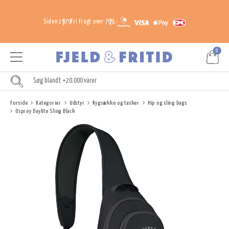
Siden 1979
Fri fragt over 799,-
0
Forside
Kategorier
Udstyr
Rygsække og tasker
Hip og sling bags
Osprey Daylite Sling Black