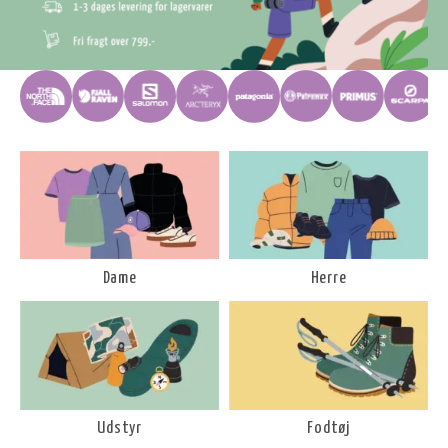
Dame
Herre
Udstyr
Fodtøj