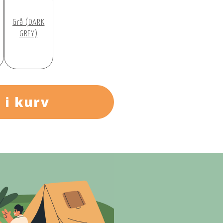
Grå (DARK
GREY)
 i kurv