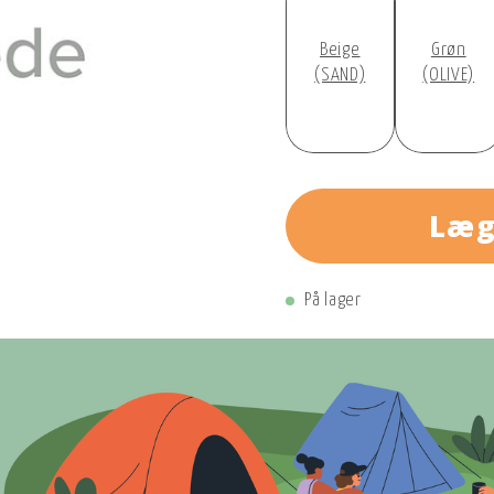
Beige
Grøn
(SAND)
(OLIVE)
Læg
På lager