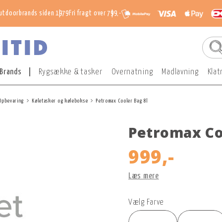
utdoorbrands siden 1979
Fri fragt over 799,-
Brands
Rygsække & tasker
Overnatning
Madlavning
Klat
Opbevaring
Køletasker og kølebokse
Petromax Cooler Bag 8l
Petromax Co
999,-
Læs mere
Vælg Farve