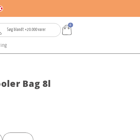
0
ring
oler Bag 8l