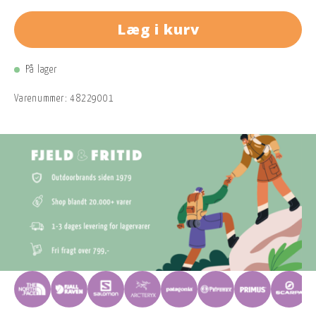
Læg i kurv
På lager
Varenummer:
48229001