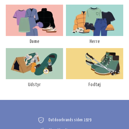
Dame
Herre
Udstyr
Fodtøj
Outdoorbrands siden 1979