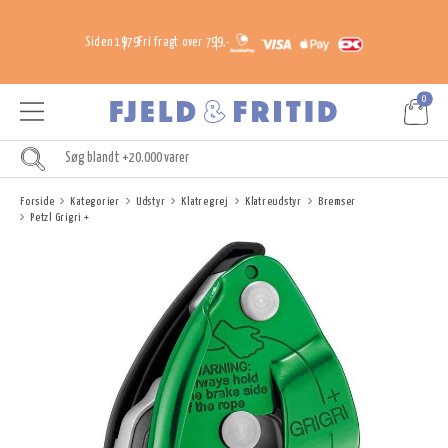
Siden 1979
Fri fragt over 799,-
0
Forside
Kategorier
Udstyr
Klatregrej
Klatreudstyr
Bremser
Petzl Grigri +