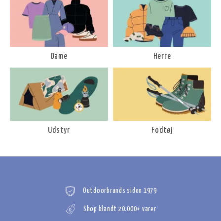
Dame
Herre
Udstyr
Fodtøj
Outdoorbrands siden 1979
Shop blandt 20.000+ varer