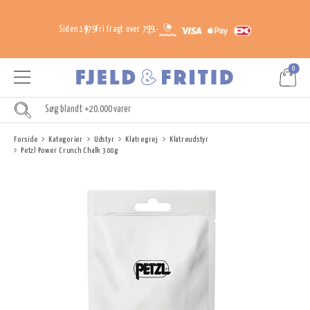
Siden 1979
Fri fragt over 799,-
0
Forside
Kategorier
Udstyr
Klatregrej
Klatreudstyr
Petzl Power Crunch Chalk 300g