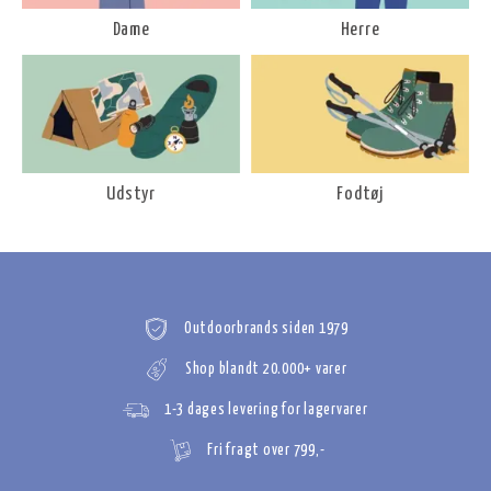
Dame
Herre
Udstyr
Fodtøj
Outdoorbrands siden 1979
Shop blandt 20.000+ varer
1-3 dages levering for lagervarer
Fri fragt over 799,-