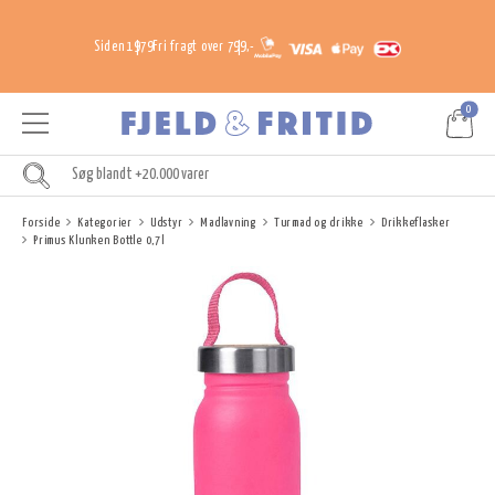
Siden 1979
Fri fragt over 799,-
0
Forside
Kategorier
Udstyr
Madlavning
Turmad og drikke
Drikkeflasker
Primus Klunken Bottle 0,7l