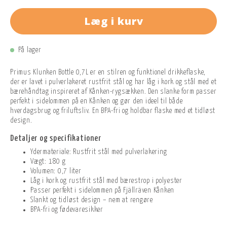
Læg i kurv
På lager
Primus Klunken Bottle 0,7L er en stilren og funktionel drikkeflaske,
der er lavet i pulverlakeret rustfrit stål og har låg i kork og stål med et
bærehåndtag inspireret af Kånken-rygsækken. Den slanke form passer
perfekt i sidelommen på en Kånken og gør den ideel til både
hverdagsbrug og friluftsliv. En BPA-fri og holdbar flaske med et tidløst
design.
Detaljer og specifikationer
Ydermateriale: Rustfrit stål med pulverlakering
Vægt: 180 g
Volumen: 0,7 liter
Låg i kork og rustfrit stål med bærestrop i polyester
Passer perfekt i sidelommen på Fjällräven Kånken
Slankt og tidløst design – nem at rengøre
BPA-fri og fødevaresikker