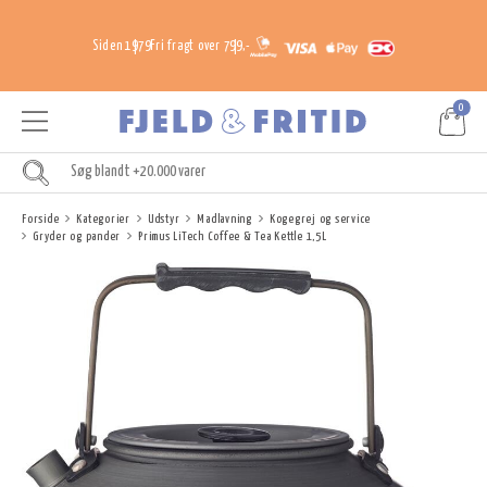
Siden 1979
Fri fragt over 799,-
0
Forside
Kategorier
Udstyr
Madlavning
Kogegrej og service
Gryder og pander
Primus LiTech Coffee & Tea Kettle 1,5L