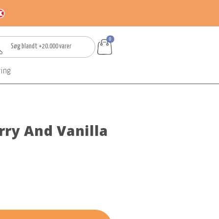
0
ring
ry And Vanilla