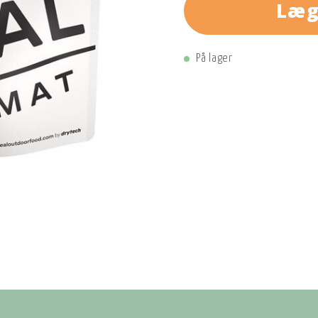
Læg
På lager