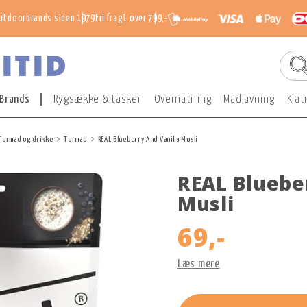
utdoorbrands siden 1979
Fri fragt over 799,-
Brands
Rygsække & tasker
Overnatning
Madlavning
Klat
Turmad og drikke
Turmad
REAL Blueberry And Vanilla Musli
REAL Blueber
Musli
69,-
Læs mere