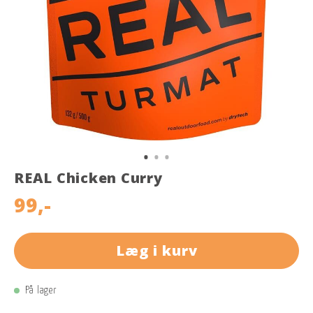
REAL Chicken Curry
99,-
Læg i kurv
På lager