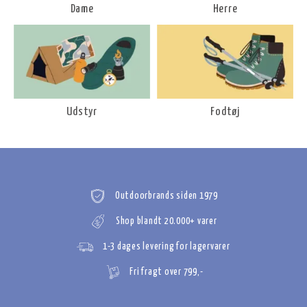
Dame
Herre
Udstyr
Fodtøj
Outdoorbrands siden 1979
Shop blandt 20.000+ varer
1-3 dages levering for lagervarer
Fri fragt over 799,-