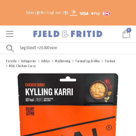
Siden 1979
Fri fragt over 799,-
0
Forside
Kategorier
Udstyr
Madlavning
Turmad og drikke
Turmad
REAL Chicken Curry