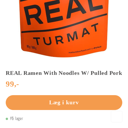
REAL Ramen With Noodles W/ Pulled
Pork
99,-
Læg i kurv
På lager