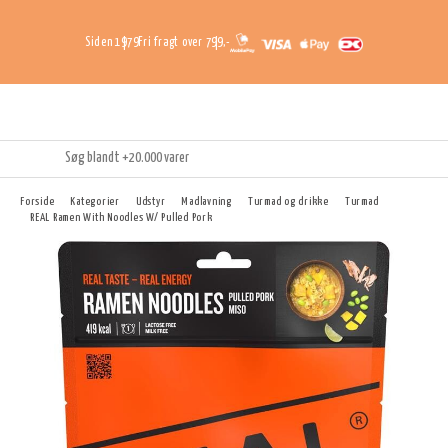
Siden 1979
Fri fragt over 799,-
Forside
Kategorier
Udstyr
Madlavning
Turmad og drikke
Turmad
REAL Ramen With Noodles W/ Pulled Pork