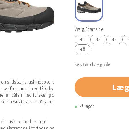
Vælg Størrelse
41
42
43
48
Se størrelsesguide
 en slidstærk ruskindsoverdel med en Vibram® Megagrip-ydersål, 
Læg
e pasform med bred tåboks og lav profil giver både komfort og pr
ellemsålen med forskellig densitet og TPU-indlægssål sørger for s
ed en vægt på ca. 800 g pr. par (str. 42) er Rapid XT velegnet til te
På lager
nde ruskind med TPU-rand
med klatrezone i forfoden og bremsezone i hælen