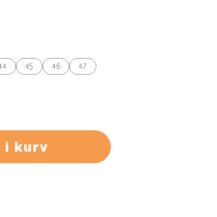
44
45
46
47
der sikrer fremragende greb på både våde og
 i kurv
æcision, mens den fulde TPU-rand beskytter
tødabsorbering og stabilitet, og Ortholite®-
kniske tilgange, let scrambling og daglig brug.