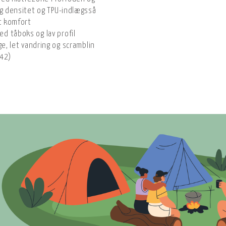
ig densitet og TPU-indlægssål for stødabsorbering og stabilitet
et komfort
d tåboks og lav profil
ge, let vandring og scrambling
 42)