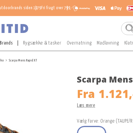
utdoorbrands siden 1979
Fri fragt over 799,-
Brands
Rygsække & tasker
Overnatning
Madlavning
Klat
sko
Scarpa Mens Rapid XT
Scarpa Mens
Fra
1.121,
Læs mere
Vælg Farve: Orange (TAUPE/