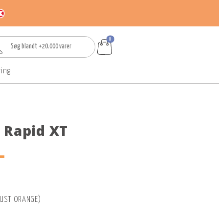
0
ring
 Rapid XT
-
RUST ORANGE)