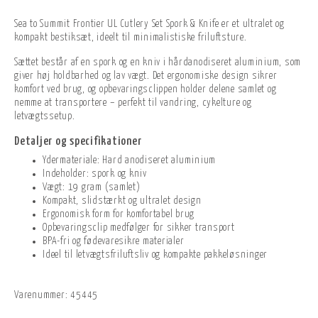
Sea to Summit Frontier UL Cutlery Set Spork & Knife er et ultralet og
kompakt bestiksæt, ideelt til minimalistiske friluftsture.
Sættet består af en spork og en kniv i hårdanodiseret aluminium, som
giver høj holdbarhed og lav vægt. Det ergonomiske design sikrer
komfort ved brug, og opbevaringsclippen holder delene samlet og
nemme at transportere – perfekt til vandring, cykelture og
letvægtssetup.
Detaljer og specifikationer
Ydermateriale: Hard anodiseret aluminium
Indeholder: spork og kniv
Vægt: 19 gram (samlet)
Kompakt, slidstærkt og ultralet design
Ergonomisk form for komfortabel brug
Opbevaringsclip medfølger for sikker transport
BPA-fri og fødevaresikre materialer
Ideel til letvægtsfriluftsliv og kompakte pakkeløsninger
Varenummer:
45445