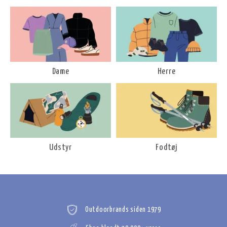
Dame
Herre
Udstyr
Fodtøj
Outdoorbrands siden 1979