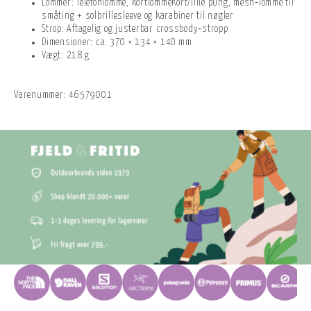
Lommer: Telefonlomme, kortlommekort/lille pung, mesh‑lomme til
småting + solbrillesleeve og karabiner til nøgler
Strop: Aftagelig og justerbar crossbody‑stropp
Dimensioner: ca. 370 × 134 × 140 mm
Vægt: 218 g
Varenummer:
46579001