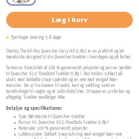
Læg i kurv
Fjernlager levering 5-8 dage
Stanley The All‑Day Quencher Carry‑All 0,89 l er en praktisk og let
bæretaske designet til din Quencher-tumbler i hverdagen og på farten.
Tasken er fremstillet af 100 % genanvendt polyester og passer perfekt
til Quencher H2.0 FlowState Tumbler 0,89 l. Den holdes sikkert på
plads med dobbelte snap-spænder og en rem med winged bear-
mønster. Der er tre lommer til mobil, kort og småting samt en
karabinhage til nøgler og et solbrillehylster. Stroppen er justerbar og
aftagelig. Tumbler medfølger ikke.
Detaljer og specifikationer
Type: Bæretaske til Quencher‑tumbler
Passer til: Quencher H2.0 FlowState Tumbler 0,89 l
Materiale: 100 % genanvendt polyester
Lukkesystem: Dobbelt snap‑lukning med winged bear‑rem