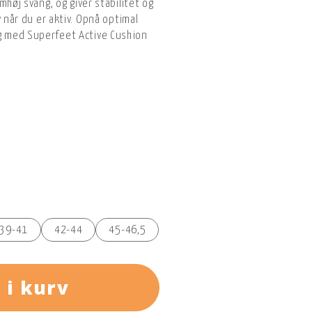
mhøj svang, og giver stabilitet og
v når du er aktiv. Opnå optimal
 med Superfeet Active Cushion
39-41
42-44
45-46,5
 i kurv