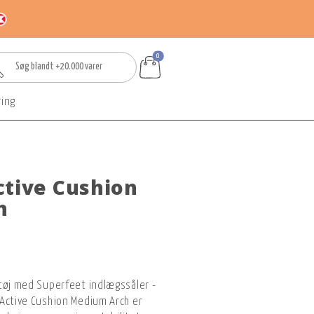
0
ring
ctive Cushion
h
tøj med Superfeet indlægssåler -
 Active Cushion Medium Arch er