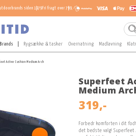
utdoorbrands siden 1979
Fri fragt over 799,-
Brands
Rygsække & tasker
Overnatning
Madlavning
Klat
eet Active Cushion Medium Arch
Superfeet A
Medium Arc
319,-
Forbedr komforten i dit fod
det bedste valg! Superfeet