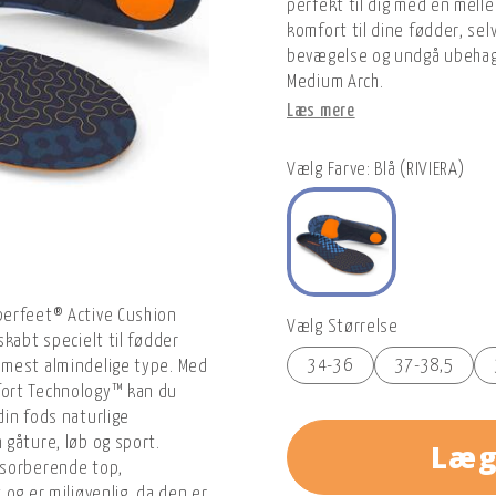
perfekt til dig med en melle
komfort til dine fødder, sel
bevægelse og undgå ubehag
Medium Arch.
Læs mere
Vælg Farve: Blå (RIVIERA)
perfeet® Active Cushion
Vælg Størrelse
kabt specielt til fødder
34-36
37-38,5
 mest almindelige type. Med
ort Technology™ kan du
din fods naturlige
gåture, løb og sport.
Læg
bsorberende top,
og er miljøvenlig, da den er