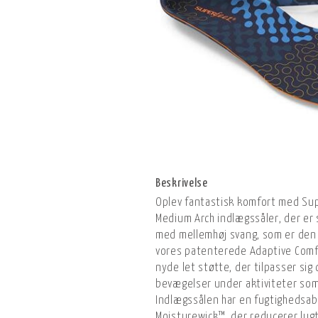
Beskrivelse
Oplev fantastisk komfort med Su
Medium Arch indlægssåler, der er s
med mellemhøj svang, som er den
vores patenterede Adaptive Comf
nyde let støtte, der tilpasser sig 
bevægelser under aktiviteter som 
Indlægssålen har en fugtighedsa
Moisturewick™, der reducerer lugt 