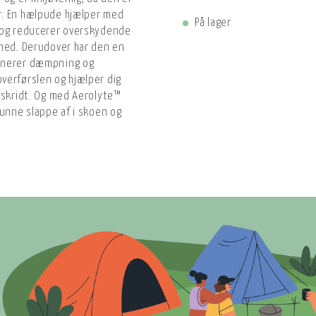
r. En hælpude hjælper med
På lager
 og reducerer overskydende
thed. Derudover har den en
binerer dæmpning og
verførslen og hjælper dig
 skridt. Og med Aerolyte™
kunne slappe af i skoen og