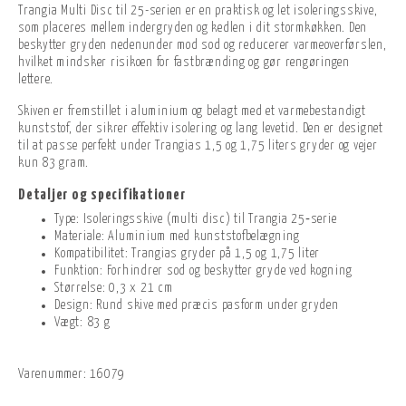
Trangia Multi Disc til 25-serien er en praktisk og let isoleringsskive,
som placeres mellem indergryden og kedlen i dit stormkøkken. Den
beskytter gryden nedenunder mod sod og reducerer varmeoverførslen,
hvilket mindsker risikoen for fastbrænding og gør rengøringen
lettere.
Skiven er fremstillet i aluminium og belagt med et varmebestandigt
kunststof, der sikrer effektiv isolering og lang levetid. Den er designet
til at passe perfekt under Trangias 1,5 og 1,75 liters gryder og vejer
kun 83 gram.
Detaljer og specifikationer
Type: Isoleringsskive (multi disc) til Trangia 25‑serie
Materiale: Aluminium med kunststofbelægning
Kompatibilitet: Trangias gryder på 1,5 og 1,75 liter
Funktion: Forhindrer sod og beskytter gryde ved kogning
Størrelse: 0,3 x 21 cm
Design: Rund skive med præcis pasform under gryden
Vægt: 83 g
Varenummer:
16079