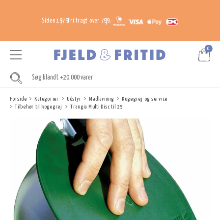
Siden 1979
Fri fragt over 799,-
0
Forside
Kategorier
Udstyr
Madlavning
Kogegrej og service
Tilbehør til kogegrej
Trangia Multi Disc til 25