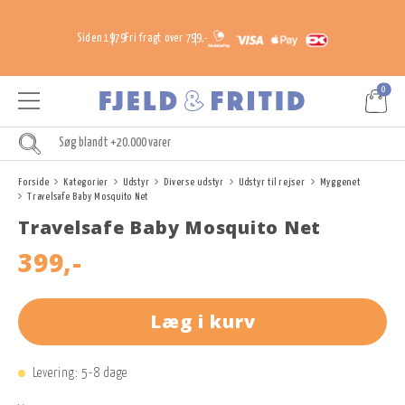
Siden 1979
Fri fragt over 799,-
0
Forside
Kategorier
Udstyr
Diverse udstyr
Udstyr til rejser
Myggenet
Travelsafe Baby Mosquito Net
Travelsafe Baby Mosquito Net
399,-
Læg i kurv
Levering: 5-8 dage