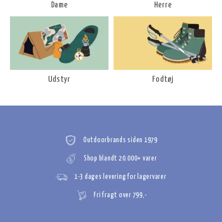
Dame
Herre
Udstyr
Fodtøj
Outdoorbrands siden 1979
Shop blandt 20.000+ varer
1-3 dages levering for lagervarer
Fri fragt over 799,-