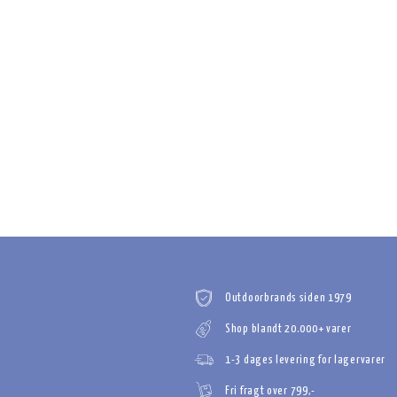
Outdoorbrands siden 1979
Shop blandt 20.000+ varer
1-3 dages levering for lagervarer
Fri fragt over 799,-