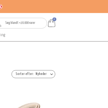
0
ring
Nyheder