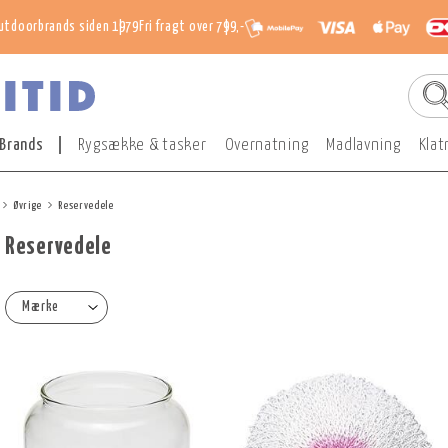
utdoorbrands siden 1979
Fri fragt over 799,-
Brands
Rygsække & tasker
Overnatning
Madlavning
Klat
Øvrige
Reservedele
Reservedele
Mærke