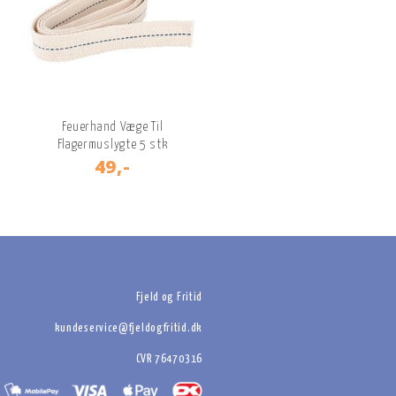
Feuerhand Væge Til
Flagermuslygte 5 stk
49,-
Fjeld og Fritid
kundeservice@fjeldogfritid.dk
CVR 76470316