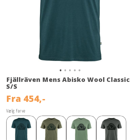
Fjällräven Mens Abisko Wool Classic
S/S
Fra
454,-
Vælg Farve