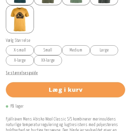
Vælg Størrelse
X-small
Small
Medium
Large
X-large
XX-large
Se størrelsesguide
Læg i kurv
På lager
Fjällräven Mens Abisko Wool Classic S/S kombinerer merinouldens
naturlige temperaturregulering og lugtresistens med polyesterens
holdbarhed og hurtige tørreevne. Den bløde jerseykvalitet giver en