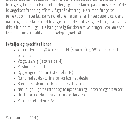
behagelig fornemmelse mod huden, og den slanke pasform sikrer både
bevægelsesfrihed og effektiv fugthåndtering. T-shirten fungerer
perfekt som inderlag på vandreture, rejser eller i hverdagen, og dens
naturlige modstand mod lugt gør den ideel til længere ture, hvor vask
ikke altid er muligt. Et alsidigt valg for den aktive bruger, der ønsker
komfort, funktionalitet og bæredygtighed i ét.
Detaljer og specifikationer
Ydermateriale: 50% merinould (sporbar), 50% genanvendt
polyester
Vægt: 125 g (størrelse M)
Pasform: Slim fit
Ryglængde: 70 cm (størrelse M)
Rund halsudskæring og kortærmet design
Blød jerseykonstruktion for øget komfort
Naturligt lugtresistent og temperaturregulerende egenskaber
Hurtigtørrende og svedtransporterende
Produceret uden PFAS
Varenummer:
41496