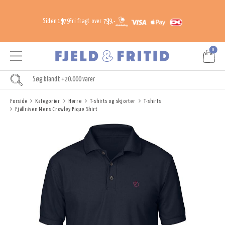
Siden 1979
Fri fragt over 799,-
0
Forside
Kategorier
Herre
T-shirts og skjorter
T-shirts
Fjällräven Mens Crowley Pique Shirt