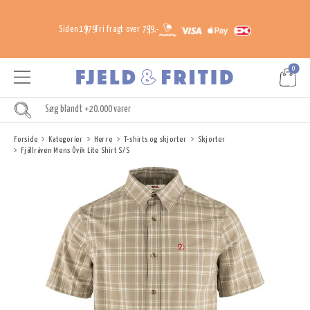
Siden 1979
Fri fragt over 799,-
0
Forside
Kategorier
Herre
T-shirts og skjorter
Skjorter
Fjällräven Mens Övik Lite Shirt S/S