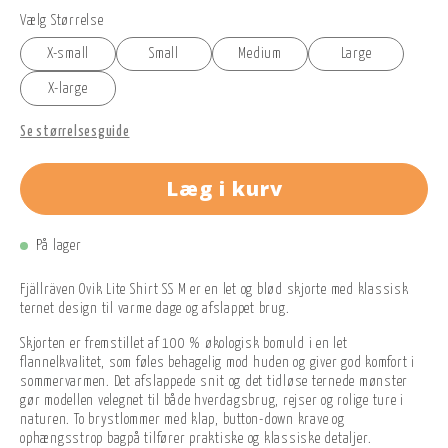
Vælg Størrelse
X-small
Small
Medium
Large
X-large
Se størrelsesguide
Læg i kurv
På lager
Fjällräven Övik Lite Shirt SS M er en let og blød skjorte med klassisk
ternet design til varme dage og afslappet brug.
Skjorten er fremstillet af 100 % økologisk bomuld i en let
flannelkvalitet, som føles behagelig mod huden og giver god komfort i
sommervarmen. Det afslappede snit og det tidløse ternede mønster
gør modellen velegnet til både hverdagsbrug, rejser og rolige ture i
naturen. To brystlommer med klap, button-down krave og
ophængsstrop bagpå tilfører praktiske og klassiske detaljer.