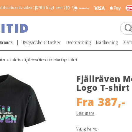
utdoorbrands siden 1979
Fri fragt over 799,-
Brands
Rygsække & tasker
Overnatning
Madlavning
Klat
orter
T-shirts
Fjällräven Mens Multicolor Logo T-shirt
Fjällräven M
Logo T-shirt
Fra
387,-
Læs mere
Vælg Farve