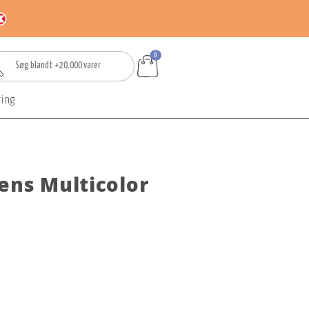
0
ring
ens Multicolor