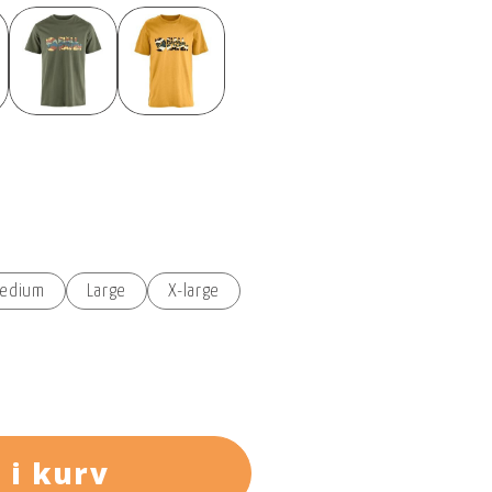
edium
Large
X-large
 i kurv