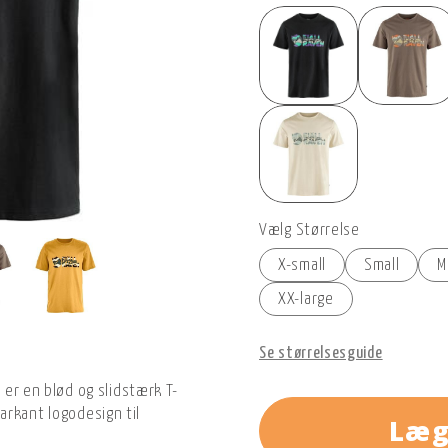
Vælg Størrelse
X-small
Small
M
XX-large
Se størrelsesguide
M er en blød og slidstærk T-
arkant logodesign til
Læg