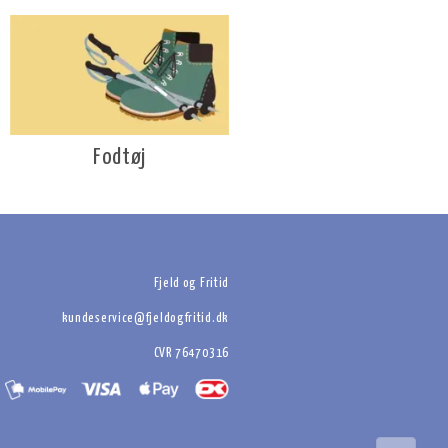
Fodtøj
Fjeld og Fritid
kundeservice@fjeldogfritid.dk
CVR 76470316