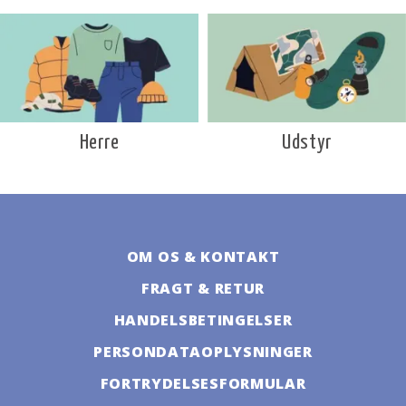
Udstyr
Herre
OM OS & KONTAKT
FRAGT & RETUR
HANDELSBETINGELSER
PERSONDATAOPLYSNINGER
FORTRYDELSESFORMULAR