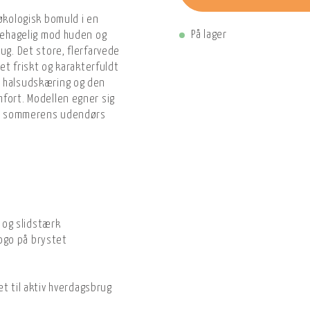
 økologisk bomuld i en
På lager
 behagelig mod huden og
ug. Det store, flerfarvede
 et friskt og karakterfuldt
e halsudskæring og den
fort. Modellen egner sig
 og sommerens udendørs
M
d og slidstærk
logo på brystet
t til aktiv hverdagsbrug