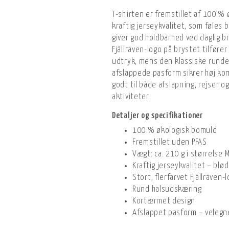
T-shirten er fremstillet af 100 %
kraftig jerseykvalitet, som føles
giver god holdbarhed ved daglig br
Fjällräven-logo på brystet tilfører
udtryk, mens den klassiske rund
afslappede pasform sikrer høj kom
godt til både afslapning, rejser
aktiviteter.
Detaljer og specifikationer
100 % økologisk bomuld
Fremstillet uden PFAS
Vægt: ca. 210 g i størrelse 
Kraftig jerseykvalitet – blø
Stort, flerfarvet Fjällräven-
Rund halsudskæring
Kortærmet design
Afslappet pasform – velegne