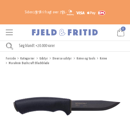
Siden 1979
Fri fragt over 799,-
0
Forside
Kategorier
Udstyr
Diverse udstyr
Knive og tools
Knive
Morakniv Bushcraft Blackblade