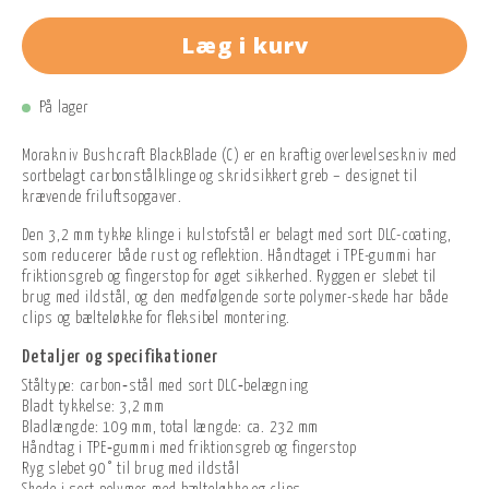
Læg i kurv
På lager
Morakniv Bushcraft BlackBlade (C) er en kraftig overlevelseskniv med
sortbelagt carbonstålklinge og skridsikkert greb – designet til
krævende friluftsopgaver.
Den 3,2 mm tykke klinge i kulstofstål er belagt med sort DLC-coating,
som reducerer både rust og reflektion. Håndtaget i TPE-gummi har
friktionsgreb og fingerstop for øget sikkerhed. Ryggen er slebet til
brug med ildstål, og den medfølgende sorte polymer-skede har både
clips og bælteløkke for fleksibel montering.
Detaljer og specifikationer
Ståltype: carbon‑stål med sort DLC‑belægning
Bladt tykkelse: 3,2 mm
Bladlængde: 109 mm, total længde: ca. 232 mm
Håndtag i TPE‑gummi med friktionsgreb og fingerstop
Ryg slebet 90° til brug med ildstål