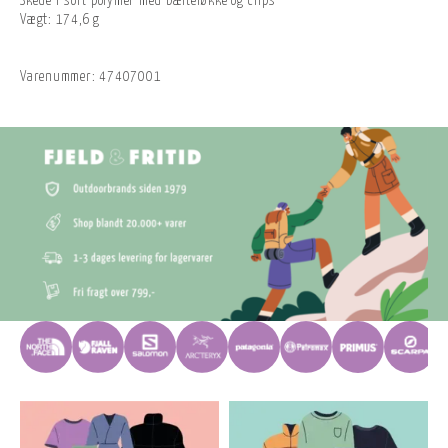
Skede i sort polymer med bælteløkke og clips
Vægt: 174,6 g
Varenummer:
47407001