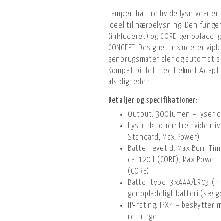
Lampen har tre hvide lysniveauer 
ideel til nærbelysning. Den fung
(inkluderet) og CORE-genopladelig
CONCEPT. Designet inkluderer vipb
genbrugsmaterialer og automatisk
Kompatibilitet med Helmet Adapt 
alsidigheden.
Detaljer og specifikationer:
Output: 300 lumen – lyser op
Lysfunktioner: tre hvide ni
Standard, Max Power)
Batterilevetid: Max Burn Time
ca. 120 t (CORE); Max Power – 
(CORE)
Batteritype: 3xAAA/LR03 (me
genopladeligt batteri (sælg
IP‑rating: IPX4 – beskytter 
retninger