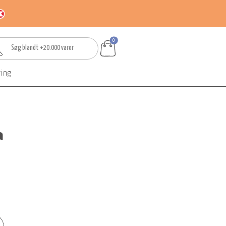
0
ring
a