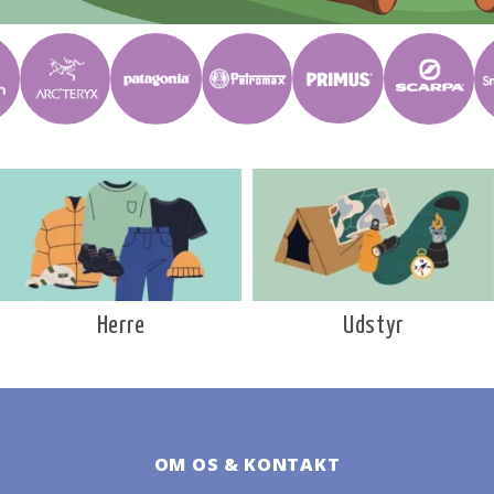
Udstyr
Herre
OM OS & KONTAKT