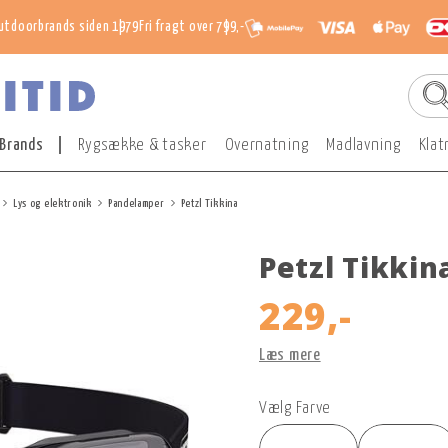
utdoorbrands siden 1979
Fri fragt over 799,-
Brands
Rygsække & tasker
Overnatning
Madlavning
Klat
Lys og elektronik
Pandelamper
Petzl Tikkina
Petzl Tikkin
229,-
Læs mere
Vælg Farve