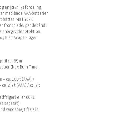
og en jævn lysfordeling,
erer med både AAA-batterier
t batteri via HYBRID
ar frontplade, pandebånd i
 energikildedetektion.
og Bike Adapt 2 øger
 til ca. 65 m
veauer (Max Burn Time,
 – ca. 100 t (AAA) /
ca. 2,5 t (AAA) / ca. 3 t
dfølger) eller CORE
es separat)
mod vandsprøjt fra alle