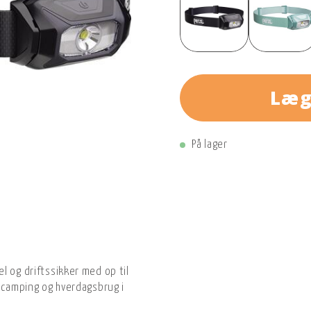
Læg
På lager
l og driftssikker med op til
, camping og hverdagsbrug i