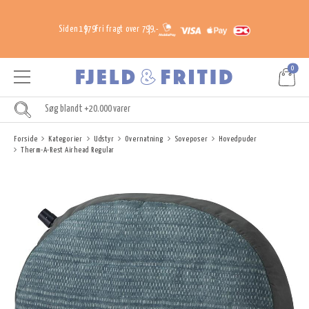
Siden 1979
Fri fragt over 799,-
0
Forside
Kategorier
Udstyr
Overnatning
Soveposer
Hovedpuder
Therm-A-Rest Airhead Regular