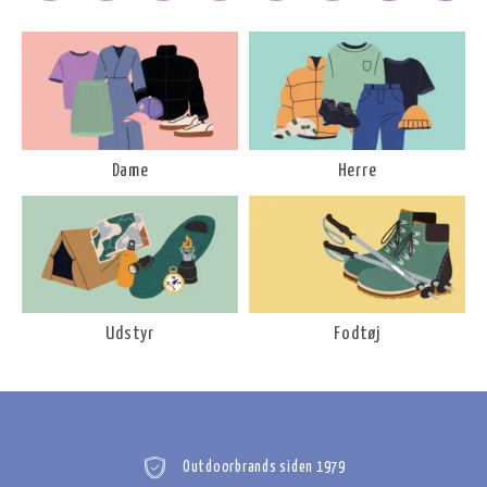
Dame
Herre
Udstyr
Fodtøj
Outdoorbrands siden 1979