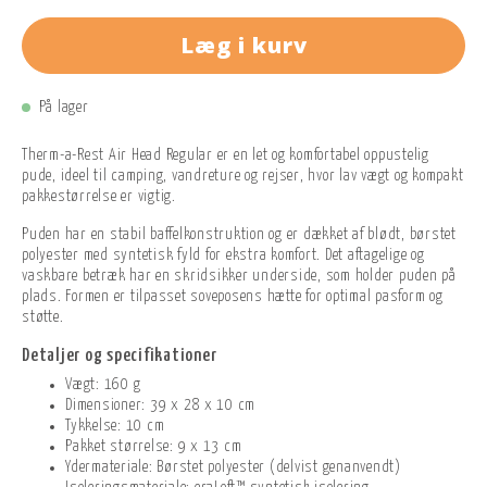
Læg i kurv
På lager
Therm-a-Rest Air Head Regular er en let og komfortabel oppustelig
pude, ideel til camping, vandreture og rejser, hvor lav vægt og kompakt
pakkestørrelse er vigtig.
Puden har en stabil baffelkonstruktion og er dækket af blødt, børstet
polyester med syntetisk fyld for ekstra komfort. Det aftagelige og
vaskbare betræk har en skridsikker underside, som holder puden på
plads. Formen er tilpasset soveposens hætte for optimal pasform og
støtte.
Detaljer og specifikationer
Vægt: 160 g
Dimensioner: 39 x 28 x 10 cm
Tykkelse: 10 cm
Pakket størrelse: 9 x 13 cm
Ydermateriale: Børstet polyester (delvist genanvendt)